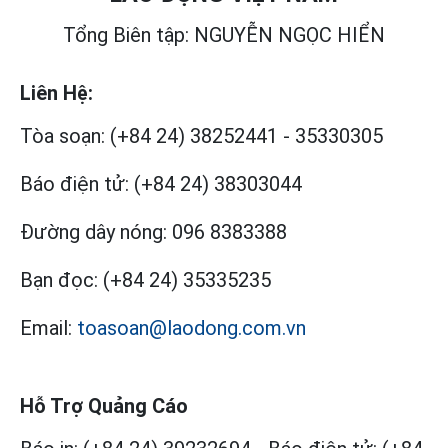
Tổng Biên tập: NGUYỄN NGỌC HIỂN
Liên Hệ:
Tòa soạn:
(+84 24) 38252441
-
35330305
Báo điện tử:
(+84 24) 38303044
Đường dây nóng:
096 8383388
Bạn đọc:
(+84 24) 35335235
Email:
toasoan@laodong.com.vn
Hỗ Trợ Quảng Cáo