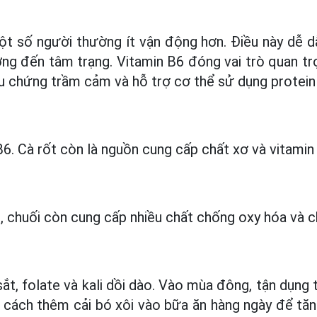
t số người thường ít vận động hơn. Điều này dễ dẫ
ởng đến tâm trạng. Vitamin B6 đóng vai trò quan tr
ệu chứng trầm cảm và hỗ trợ cơ thể sử dụng protein 
B6. Cà rốt còn là nguồn cung cấp chất xơ và vitamin
, chuối còn cung cấp nhiều chất chống oxy hóa và c
sắt, folate và kali dồi dào. Vào mùa đông, tận dụng tố
g cách thêm cải bó xôi vào bữa ăn hàng ngày để t