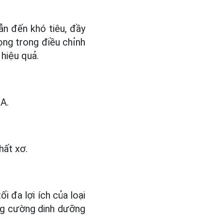
n đến khó tiêu, đầy
ọng trong điều chỉnh
hiệu quả.
 A.
hất xơ.
i đa lợi ích của loại
ăng cường dinh dưỡng