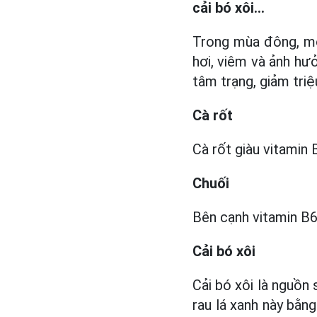
cải bó xôi...
Trong mùa đông, mộ
hơi, viêm và ảnh hư
tâm trạng, giảm tri
Cà rốt
Cà rốt giàu vitamin 
Chuối
Bên cạnh vitamin B6
Cải bó xôi
Cải bó xôi là nguồn 
rau lá xanh này bằn