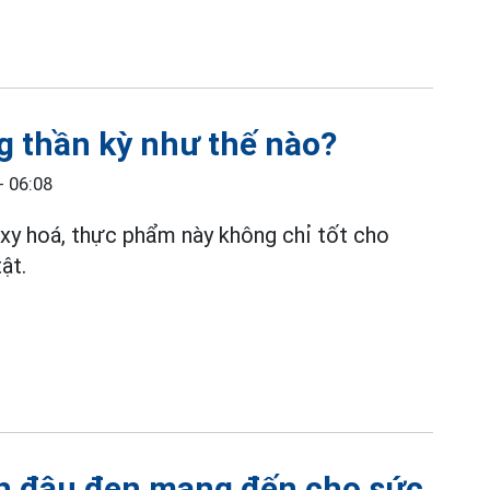
g thần kỳ như thế nào?
- 06:08
xy hoá, thực phẩm này không chỉ tốt cho
ật.
ch đậu đen mang đến cho sức