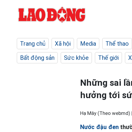
Trang chủ
Xã hội
Media
Thể thao
Bất động sản
Sức khỏe
Thế giới
X
Những sai lầ
hưởng tới s
Hạ Mây (Theo webmd) 
Nước đậu đen
thườ