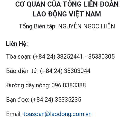
CƠ QUAN CỦA TỔNG LIÊN ĐOÀN
LAO ĐỘNG VIỆT NAM
Tổng Biên tập: NGUYỄN NGỌC HIỂN
Liên Hệ:
Tòa soạn:
(+84 24) 38252441
-
35330305
Báo điện tử:
(+84 24) 38303044
Đường dây nóng:
096 8383388
Bạn đọc:
(+84 24) 35335235
Email:
toasoan@laodong.com.vn