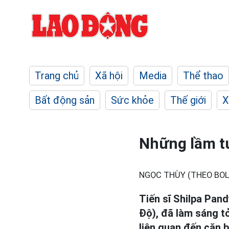
Trang chủ
Xã hội
Media
Thể thao
Bất động sản
Sức khỏe
Thế giới
X
Những lầm tư
NGỌC THÙY (THEO BOL
Tiến sĩ Shilpa Pand
Độ), đã làm sáng t
liên quan đến căn b