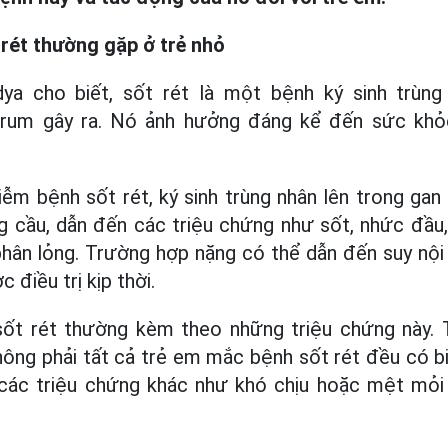
 rét thường gặp ở trẻ nhỏ
dya cho biết, sốt rét là một bệnh ký sinh trùn
arum gây ra. Nó ảnh hưởng đáng kể đến sức khỏ
iễm bệnh sốt rét, ký sinh trùng nhân lên trong gan
g cầu, dẫn đến các triệu chứng như sốt, nhức đầu
 phân lỏng. Trường hợp nặng có thể dẫn đến suy nội
điều trị kịp thời.
t rét thường kèm theo những triệu chứng này. T
không phải tất cả trẻ em mắc bệnh sốt rét đều có bi
ậy các triệu chứng khác như khó chịu hoặc mệt mỏi