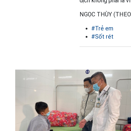
dịch không phải là vĩ
NGỌC THÙY (THEO
#Trẻ em
#Sốt rét