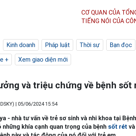
CƠ QUAN CỦA TỔN
TIẾNG NÓI CỦA C
Kinh doanh
Pháp luật
Thời sự
Bạn đọc
e +
Xem giao diện mới
ởng và triệu chứng về bệnh sốt r
DSKY) |
05/06/2024 15:54
ya - nhà tư vấn về trẻ sơ sinh và nhi khoa tại Bện
ỏ những khía cạnh quan trọng của bệnh
sốt rét
và
ệnh này và tác động của nó đối với trẻ em.