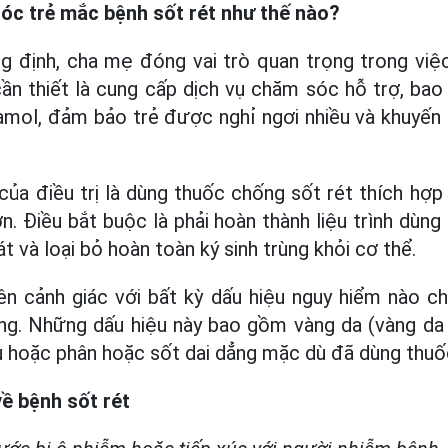
c trẻ mắc bệnh sốt rét như thế nào?
ng định, cha mẹ đóng vai trò quan trọng trong vi
cần thiết là cung cấp dịch vụ chăm sóc hỗ trợ, b
mol, đảm bảo trẻ được nghỉ ngơi nhiều và khuyến 
 của điều trị là dùng thuốc chống sốt rét thích hợ
. Điều bắt buộc là phải hoàn thành liệu trình dùng
t và loại bỏ hoàn toàn ký sinh trùng khỏi cơ thể.
ên cảnh giác với bất kỳ dấu hiệu nguy hiểm nào ch
ng. Những dấu hiệu này bao gồm vàng da (vàng da v
 hoặc phân hoặc sốt dai dẳng mặc dù đã dùng thuố
ề bệnh sốt rét