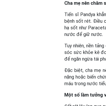
Cha mẹ nên chăm só
Tiến sĩ Pandya khẳ
bệnh sốt rét. Điều 
hạ sốt như Paraceta
nước để giữ nước.
Tuy nhiên, nền tảng
sóc sức khỏe kê đơn
để ngăn ngừa tái phá
Đặc biệt, cha mẹ n
nặng hoặc biến chứ
máu trong nước tiểu
Một số lầm tưởng v