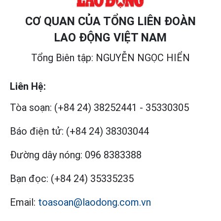
CƠ QUAN CỦA TỔNG LIÊN ĐOÀN
LAO ĐỘNG VIỆT NAM
Tổng Biên tập: NGUYỄN NGỌC HIỂN
Liên Hệ:
Tòa soạn:
(+84 24) 38252441
-
35330305
Báo điện tử:
(+84 24) 38303044
Đường dây nóng:
096 8383388
Bạn đọc:
(+84 24) 35335235
Email:
toasoan@laodong.com.vn