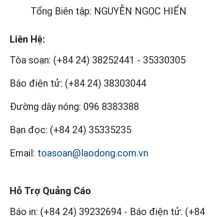
Tổng Biên tập: NGUYỄN NGỌC HIỂN
Liên Hệ:
Tòa soạn:
(+84 24) 38252441
-
35330305
Báo điện tử:
(+84 24) 38303044
Đường dây nóng:
096 8383388
Bạn đọc:
(+84 24) 35335235
Email:
toasoan@laodong.com.vn
Hỗ Trợ Quảng Cáo
Báo in: (+84 24) 39232694
-
Báo điện tử: (+84