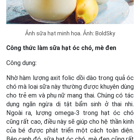
Ảnh sữa hạt minh họa. Ảnh: BoldSky
Công thức làm sữa hạt óc chó, mè đen
Công dụng:
Nhờ hàm lượng axit folic dồi dào trong quả óc
chó mà loại sữa này thường được khuyên dùng
cho trẻ em và phụ nữ mang thai. Chúng có tác
dụng ngăn ngừa dị tật bẩm sinh ở thai nhi.
Ngoài ra, lượng omega-3 trong hạt óc chó
cũng rất cao, điều này sẽ giúp cho hệ thần kinh
của bé được phát triển một cách toàn diện.
Bên cạnh đó, sữa hạt óc chó, mè đen cũng rất