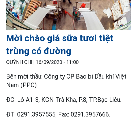
Mời chào giá sữa tươi tiệt
trùng có đường
QUỲNH CHI |
16/09/2020 - 11:00
Bên mời thầu: Công ty CP Bao bì Dầu khí Việt
Nam (PPC)
ĐC: Lô A1-3, KCN Trà Kha, P.8, TP.Bạc Liêu.
ĐT: 0291.3957555; Fax: 0291.3957666.