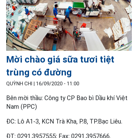
Mời chào giá sữa tươi tiệt
trùng có đường
QUỲNH CHI |
16/09/2020 - 11:00
Bên mời thầu: Công ty CP Bao bì Dầu khí Việt
Nam (PPC)
ĐC: Lô A1-3, KCN Trà Kha, P.8, TP.Bạc Liêu.
ĐT: 0291.3957555; Fax: 0291.3957666.