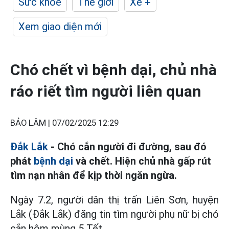
Sức khỏe
Thế giới
Xe +
Xem giao diện mới
Chó chết vì bệnh dại, chủ nhà
ráo riết tìm người liên quan
BẢO LÂM |
07/02/2025 12:29
Đắk Lắk
- Chó cắn người đi đường, sau đó
phát
bệnh dại
và chết. Hiện chủ nhà gấp rút
tìm nạn nhân để kịp thời ngăn ngừa.
Ngày 7.2, người dân thị trấn Liên Sơn, huyện
Lắk (Đắk Lắk) đăng tin tìm người phụ nữ bị chó
cắn hôm mùng 5 Tết.