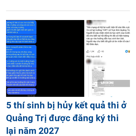
5 thí sinh bị hủy kết quả thi ở
Quảng Trị được đăng ký thi
lại năm 2027