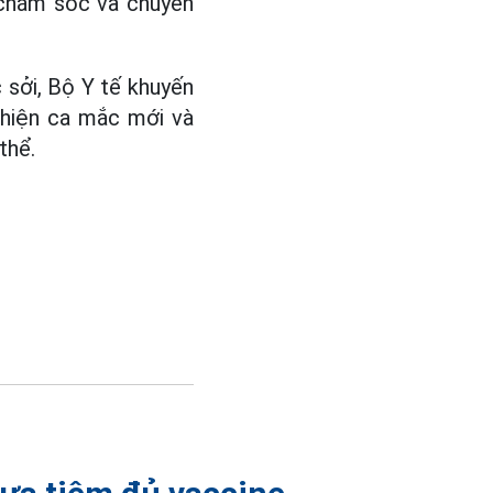
c chăm sóc và chuyển
 sởi, Bộ Y tế khuyến
t hiện ca mắc mới và
thể.