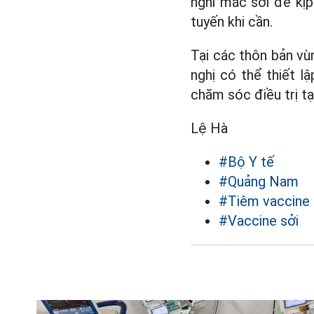
nghi mắc sởi để kịp
tuyến khi cần.
Tại các thôn bản vù
nghị có thể thiết l
chăm sóc điều trị t
Lệ Hà
#Bộ Y tế
#Quảng Nam
#Tiêm vaccine
#Vaccine sởi