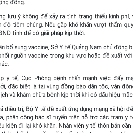
cộng đồng.
 lưu ý không để xảy ra tình trạng thiếu kinh phí, 
iến độ tiêm chủng. Nếu gặp khó khăn vượt thẩm quy
ND tỉnh để có giải pháp kịp thời.
ần bổ sung vaccine, Sở Y tế Quảng Nam chủ động b
phối nguồn vaccine trong khu vực hoặc đề xuất vớ
hác.
áp y tế, Cục Phòng bệnh nhấn mạnh việc đẩy mạ
ởi, đặc biệt là tại vùng đồng bào dân tộc, vận độ
ịch và khám chữa bệnh kịp thời khi có dấu hiệu mắc 
ả điều trị, Bộ Y tế đề xuất ứng dụng mạng xã hội đ
a, phân công bác sĩ tuyến trên hỗ trợ các trạm y t
ều kiện đi lại khó khăn. Nhân viên y tế thôn bản cần