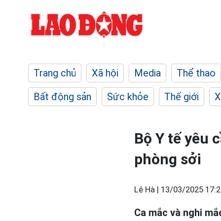
Trang chủ
Xã hội
Media
Thể thao
Bất động sản
Sức khỏe
Thế giới
X
Bộ Y tế yêu
phòng sởi
Lệ Hà |
13/03/2025 17:2
Ca mắc và nghi m