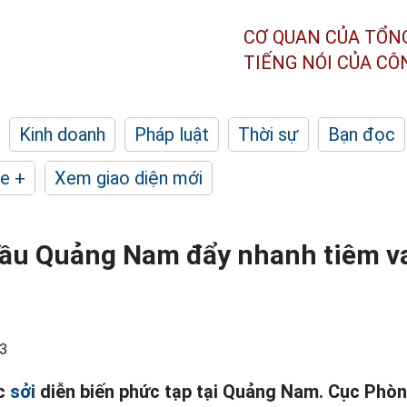
CƠ QUAN CỦA TỔN
TIẾNG NÓI CỦA C
Kinh doanh
Pháp luật
Thời sự
Bạn đọc
e +
Xem giao diện mới
 cầu Quảng Nam đẩy nhanh tiêm v
3
ắc
sởi
diễn biến phức tạp tại Quảng Nam. Cục Phòn