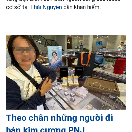
cơ sở tại
Thái Nguyên
dần khan hiếm.
Theo chân những người đi
bán kim cương PNJ