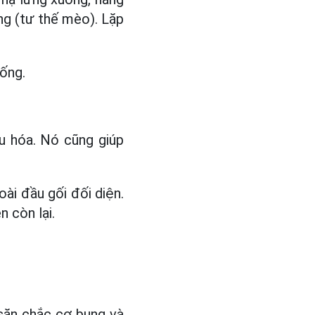
ống (tư thế mèo). Lặp
sống.
u hóa. Nó cũng giúp
ài đầu gối đối diện.
n còn lại.
 săn chắc cơ bụng và