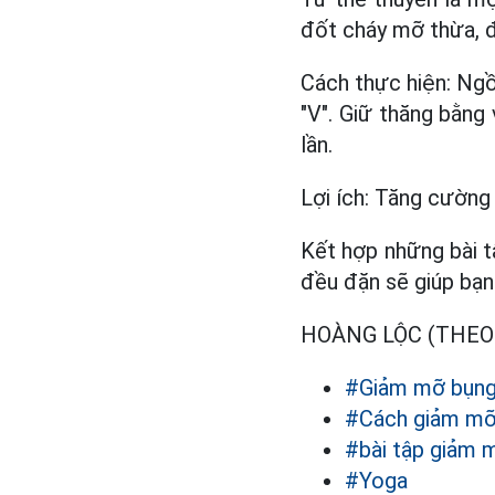
đốt cháy mỡ thừa, đ
Cách thực hiện: Ngồi
"V". Giữ thăng bằng 
lần.
Lợi ích: Tăng cường
Kết hợp những bài t
đều đặn sẽ giúp bạn
HOÀNG LỘC (THEO Y
#Giảm mỡ bụn
#Cách giảm mỡ
#bài tập giảm 
#Yoga