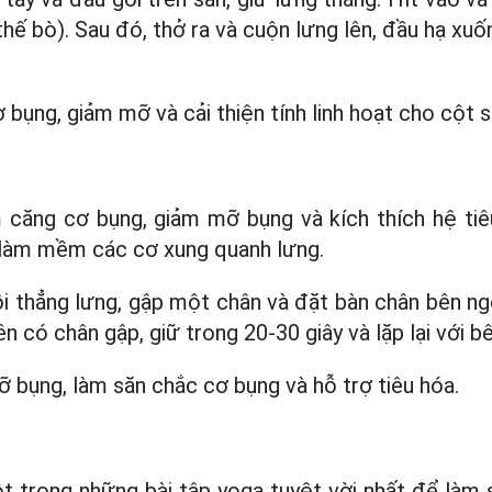
thế bò). Sau đó, thở ra và cuộn lưng lên, đầu hạ xu
 bụng, giảm mỡ và cải thiện tính linh hoạt cho cột 
m căng cơ bụng, giảm mỡ bụng và kích thích hệ tiê
 làm mềm các cơ xung quanh lưng.
i thẳng lưng, gập một chân và đặt bàn chân bên ngo
n có chân gập, giữ trong 20-30 giây và lặp lại với bê
ỡ bụng, làm săn chắc cơ bụng và hỗ trợ tiêu hóa.
t trong những bài tập yoga tuyệt vời nhất để làm