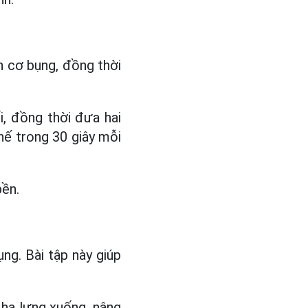
h cơ bụng, đồng thời
i, đồng thời đưa hai
hế trong 30 giây mỗi
bền.
ng. Bài tập này giúp
à hạ lưng xuống, nâng