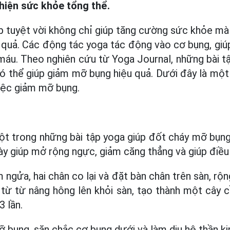
thiện sức khỏe tổng thể.
p tuyệt vời không chỉ giúp tăng cường sức khỏe mà
quả. Các động tác yoga tác động vào cơ bụng, giú
 máu. Theo nghiên cứu từ Yoga Journal, những bài t
có thể giúp giảm mỡ bụng hiệu quả. Dưới đây là một
việc giảm mỡ bụng.
ột trong những bài tập yoga giúp đốt cháy mỡ bụn
này giúp mở rộng ngực, giảm căng thẳng và giúp điều
ngửa, hai chân co lại và đặt bàn chân trên sàn, rộ
từ từ nâng hông lên khỏi sàn, tạo thành một cây c
3 lần.
ỡ bụng, săn chắc cơ bụng dưới và làm dịu hệ thần ki