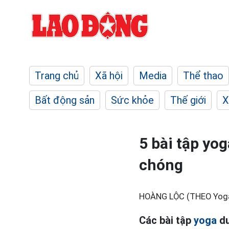
Trang chủ
Xã hội
Media
Thể thao
Bất động sản
Sức khỏe
Thế giới
X
5 bài tập yo
chóng
HOÀNG LỘC (THEO Yoga 
Các bài tập
yoga
dư