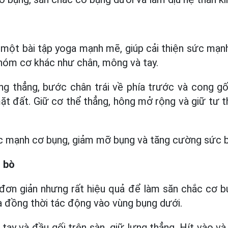
h
à một bài tập yoga mạnh mẽ, giúp cải thiện sức mạn
hóm cơ khác như chân, mông và tay.
g thẳng, bước chân trái về phía trước và cong gố
ặt đất. Giữ cơ thể thẳng, hông mở rộng và giữ tư t
sức mạnh cơ bụng, giảm mỡ bụng và tăng cường sức 
- bò
 đơn giản nhưng rất hiệu quả để làm săn chắc cơ bụ
à đồng thời tác động vào vùng bụng dưới.
tay và đầu gối trên sàn, giữ lưng thẳng. Hít vào v