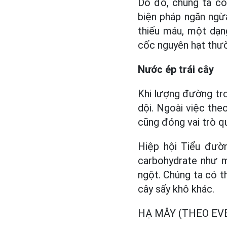
Do đó, chúng ta có
biện pháp ngăn ngừ
thiếu máu, một dạn
cốc nguyên hạt thư
Nước ép trái cây
Khi lượng đường tro
dội. Ngoài việc th
cũng đóng vai trò q
Hiệp hội Tiểu đườ
carbohydrate như m
ngột. Chúng ta có t
cây sấy khô khác.
HẠ MÂY (THEO EV