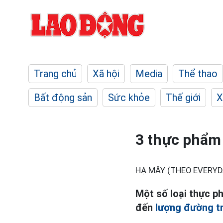
Trang chủ
Xã hội
Media
Thể thao
Bất động sản
Sức khỏe
Thế giới
X
3 thực phẩm
HẠ MÂY (THEO EVERYD
Một số loại thực p
đến
lượng đường t