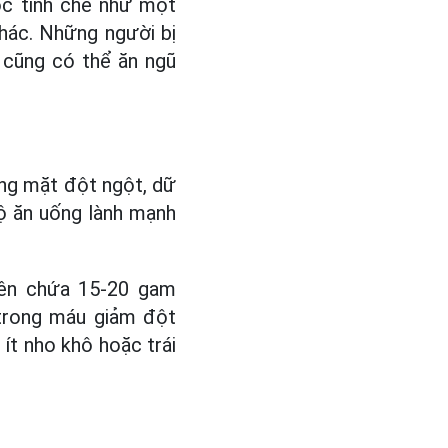
ốc tinh chế như một
hác. Những người bị
 cũng có thể ăn ngũ
óng mặt đột ngột, dữ
ộ ăn uống lành mạnh
nên chứa 15-20 gam
 trong máu giảm đột
ít nho khô hoặc trái