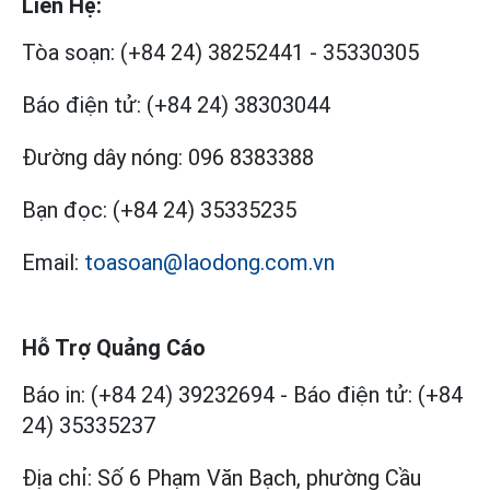
Liên Hệ:
Tòa soạn:
(+84 24) 38252441
-
35330305
Báo điện tử:
(+84 24) 38303044
Đường dây nóng:
096 8383388
Bạn đọc:
(+84 24) 35335235
Email:
toasoan@laodong.com.vn
Hỗ Trợ Quảng Cáo
Báo in: (+84 24) 39232694
-
Báo điện tử: (+84
24) 35335237
Địa chỉ: Số 6 Phạm Văn Bạch, phường Cầu