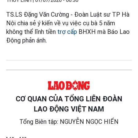
THÙY LINH |
01/07/2026 - 06:30
TS.LS Đặng Văn Cường - Đoàn Luật sư TP Hà
Nội chia sẻ ý kiến về vụ việc cụ bà 5 năm
không thể lĩnh tiền
trợ cấp
BHXH mà Báo Lao
Động phản ánh.
CƠ QUAN CỦA TỔNG LIÊN ĐOÀN
LAO ĐỘNG VIỆT NAM
Tổng Biên tập: NGUYỄN NGỌC HIỂN