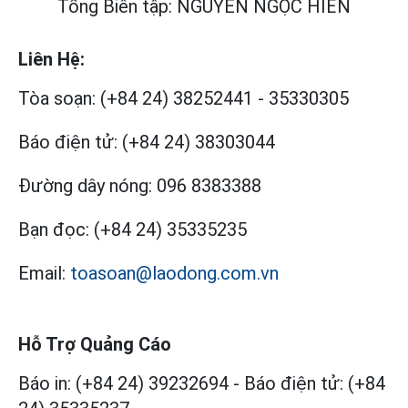
Tổng Biên tập: NGUYỄN NGỌC HIỂN
Liên Hệ:
Tòa soạn:
(+84 24) 38252441
-
35330305
Báo điện tử:
(+84 24) 38303044
Đường dây nóng:
096 8383388
Bạn đọc:
(+84 24) 35335235
Email:
toasoan@laodong.com.vn
Hỗ Trợ Quảng Cáo
Báo in: (+84 24) 39232694
-
Báo điện tử: (+84