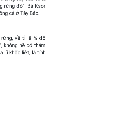
ng rừng đó”. Bà Ksor
ồng cả ở Tây Bắc.
h rừng, về tỉ lệ % độ
”, không hề có thảm
lũ khốc liệt, là tính