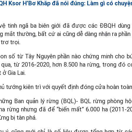
H Ksor H’Bơ Khăp đã nói đúng: Làm gì có chuyện 
vệ tinh ngã ba biên giới đã được các ĐBQH dùng
ng mắt thường, bất cứ ai cũng dễ dàng nhận ra phần
rơ trọi.
on số từ Tây Nguyên phần nào chứng minh cho bứ
 qua, từ 2016-2020, hơn 8.500 ha rừng, trong đó c
 ở Gia Lai.
ủ tướng kiên trì với quyết định đóng cửa hoàn toàn
hững Ban quản lý rừng (BQL)- BQL rừng phòng h
 ha rừng nhưng đã để “biến mất” 6.000 ha (2011-2
ừng bị tàn phá.
ưu ý, cũng mới chỉ là số liệu được tổng hợp từ các