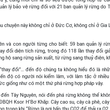
ản lý bảo vệ rừng đối với 21 ban quản lý rừng do T
 chuyện này không chỉ ở Đức Cơ, không chỉ ở Gia L
iên và con người từng cho biết: 59 ban quản lý rừ
y đổi diện tích rừng, trong đó 118 lần thay đổi gi
g hộ sang rừng sản xuất, từ rừng sang thuỷ điện, kh
“thay đổi”... đến độ chúng ta không hiểu đó là nh
ến độ có người nói kiểm lâm, với lâm tặc ở nhiều
c giống như có một thứ phá rừng hợp pháp vậy.
i đến Tây Nguyên, nói đến phá rừng không thể khôn
ĐBQH Ksor H’Bơ Khăp: Cây cao su, cây cà phê, cây
ng trong khi “Rừng là nơi hấp thụ CO2 để thải ra O2