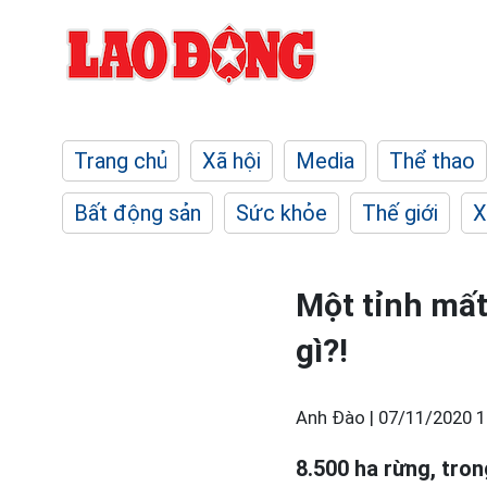
Trang chủ
Xã hội
Media
Thể thao
Bất động sản
Sức khỏe
Thế giới
X
Một tỉnh mất
gì?!
Anh Đào |
07/11/2020 1
8.500 ha rừng, tron