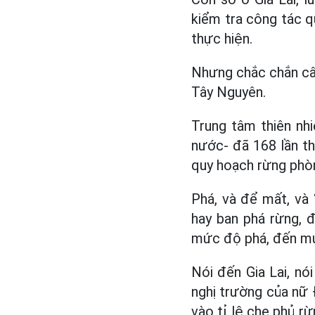
kiểm tra công tác qu
thực hiện.
Nhưng chắc chắn câu
Tây Nguyên.
Trung tâm thiên nh
nước- đã 168 lần tha
quy hoạch rừng phòn
Phá, và để mất, và 
hay ban phá rừng, đ
mức độ phá, đến mứ
Nói đến Gia Lai, nó
nghị trường của nữ 
vào tỉ lệ che phủ rừ