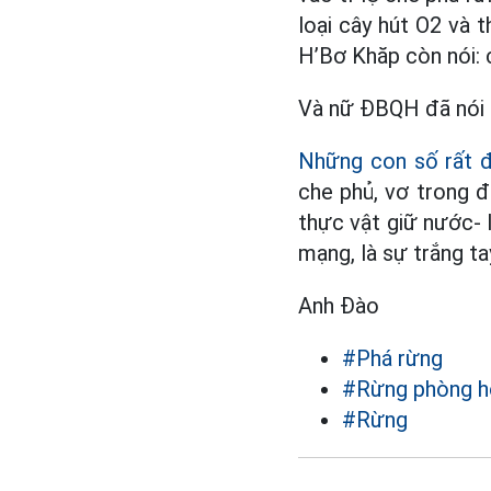
loại cây hút O2 và 
H’Bơ Khăp còn nói: 
Và nữ ĐBQH đã nói đ
Những con số rất 
che phủ, vơ trong 
thực vật giữ nước- l
mạng, là sự trắng t
Anh Đào
#Phá rừng
#Rừng phòng h
#Rừng