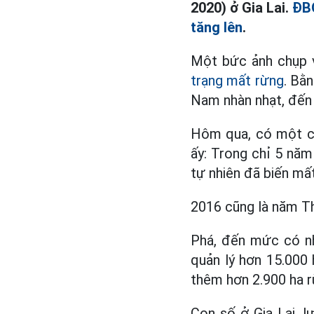
2020) ở Gia Lai.
ĐBQ
tăng lên
.
Một bức ảnh chụp 
trạng mất rừng
. Bằ
Nam nhàn nhạt, đến t
Hôm qua, có một c
ấy: Trong chỉ 5 năm
tự nhiên đã biến mất
2016 cũng là năm Th
Phá, đến mức có n
quản lý hơn 15.000
thêm hơn 2.900 ha r
Con số ở Gia Lai, l