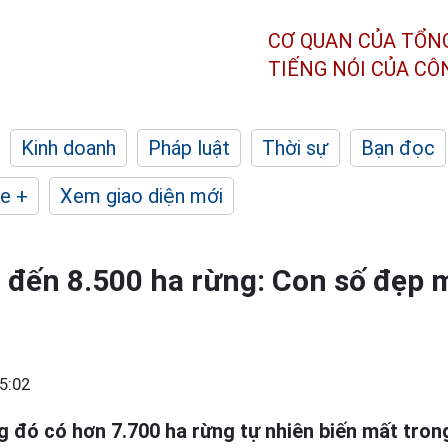
CƠ QUAN CỦA TỔN
TIẾNG NÓI CỦA C
Kinh doanh
Pháp luật
Thời sự
Bạn đọc
e +
Xem giao diện mới
 đến 8.500 ha rừng: Con số đẹp 
5:02
g đó có hơn 7.700 ha rừng tự nhiên biến mất tron