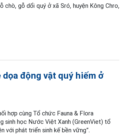
gỗ chò, gỗ dổi quý ở xã Sró, huyện Kông Chro,
e dọa động vật quý hiếm ở
ối hợp cùng Tổ chức Fauna & Flora
ng sinh học Nước Việt Xanh (GreenViet) tổ
ền với phát triển sinh kế bền vững”.