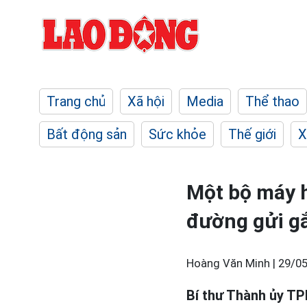
Trang chủ
Xã hội
Media
Thể thao
Bất động sản
Sức khỏe
Thế giới
X
Một bộ máy 
đường gửi g
Hoàng Văn Minh |
29/05
Bí thư Thành ủy TP