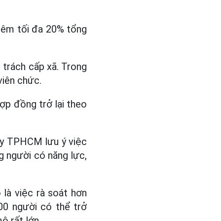
hêm tối đa 20% tổng
 trách cấp xã. Trong
viên chức.
p đồng trở lại theo
 ủy TPHCM lưu ý việc
g người có năng lực,
là việc rà soát hơn
00 người có thể trở
ô rất lớn.