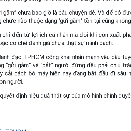
ửi gắm” chưa bao giờ là câu chuyện dễ. Và để có 
 chức nào thuộc dạng "gửi gắm" tồn tại cũng không
 chỉ đến từ lợi ích cá nhân mà đôi khi còn xuất phá
oặc cơ chế đánh giá chưa thật sự minh bạch.
c lãnh đạo TPHCM công khai nhấn mạnh yêu cầu tuy
g “gửi gắm” và “bắt” người đứng đầu phải chịu tr
ấy cải cách bộ máy hiện nay đang bắt đầu đi sâu h
on người.
 quyết định hiệu quả thật sự của mô hình chính quy