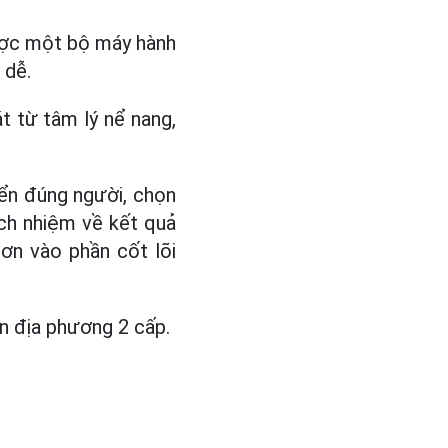
được một bộ máy hành
 dễ.
t từ tâm lý nể nang,
ển đúng người, chọn
ách nhiệm về kết quả
ơn vào phần cốt lõi
ền địa phương 2 cấp.