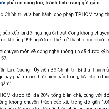
hức
phải có năng lực, tránh tình trạng gửi gắm.
Bộ Chính trị vừa ban hành, cho phép TP.HCM tăng t
 sắp xếp lại đội ngũ người hoạt động không chuyên
 có khoảng 995 người có thể trở thành công chức, 
i chuyên môn về công nghệ thông tin sẽ được ký hợ
 57.
rần Lưu Quang - Ủy viên Bộ Chính trị, Bí thư Thành
gũ này phải được thực hiện cẩn trọng, lựa chọn đún
i gắm”.
PHCM được tối đa 20% tổng biên chế, cùng với đó 
ộng không chuyên trách cấp xã, trong đó gần 1.0
ên chức, là một đợt tái cấu trúc nhân sự công quy m