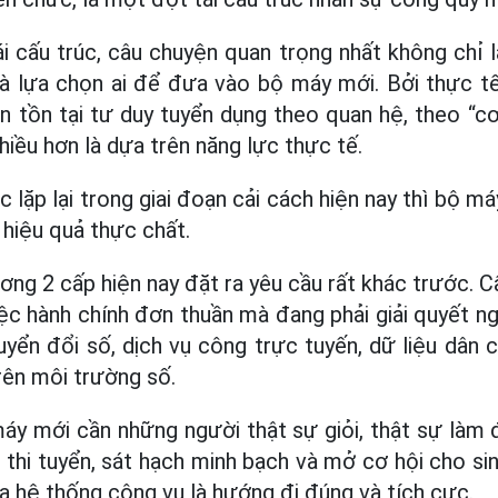
i cấu trúc, câu chuyện quan trọng nhất không chỉ 
 là lựa chọn ai để đưa vào bộ máy mới. Bởi thực t
vẫn tồn tại tư duy tuyển dụng theo quan hệ, theo “c
nhiều hơn là dựa trên năng lực thực tế.
c lặp lại trong giai đoạn cải cách hiện nay thì bộ m
 hiệu quả thực chất.
ơng 2 cấp hiện nay đặt ra yêu cầu rất khác trước. 
ệc hành chính đơn thuần mà đang phải giải quyết n
yển đổi số, dịch vụ công trực tuyến, dữ liệu dân c
rên môi trường số.
áy mới cần những người thật sự giỏi, thật sự làm 
i tuyển, sát hạch minh bạch và mở cơ hội cho sinh
 hệ thống công vụ là hướng đi đúng và tích cực.