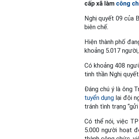
cấp xã làm
công c
Nghị quyết 09 của 
biên chế.
Hiện thành phố đang
khoảng 5.017 người,
Có khoảng 408 ngườ
tinh thần Nghị quyết
Đáng chú ý là ông T
tuyển dụng
lại đội n
tránh tình trạng “gử
Có thể nói, việc T
5.000 người hoạt đ
thành công chức, vi