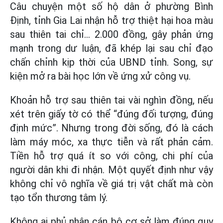
Câu chuyện một số hộ dân ở phường Bình
Định, tỉnh Gia Lai nhận hỗ trợ thiệt hại hoa màu
sau thiên tai chỉ... 2.000 đồng, gây phản ứng
mạnh trong dư luận, đã khép lại sau chỉ đạo
chấn chỉnh kịp thời của UBND tỉnh. Song, sự
kiện mở ra bài học lớn về ứng xử công vụ.
K
hoản hỗ trợ sau thiên tai vài nghìn đồng, nếu
xét trên giấy tờ có thể “đúng đối tượng, đúng
định mức”. Nhưng trong đời sống, đó là cách
làm máy móc, xa thực tiễn và rất phản cảm.
Tiền hỗ trợ quá ít so với công, chi phí của
người dân khi đi nhận. Một quyết định như vậy
không chỉ vô nghĩa về giá trị vật chất mà còn
tạo tổn thương tâm lý.
Không ai phủ nhận cán bộ cơ sở làm đúng quy