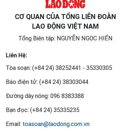
CƠ QUAN CỦA TỔNG LIÊN ĐOÀN
LAO ĐỘNG VIỆT NAM
Tổng Biên tập: NGUYỄN NGỌC HIỂN
Liên Hệ:
Tòa soạn:
(+84 24) 38252441
-
35330305
Báo điện tử:
(+84 24) 38303044
Đường dây nóng:
096 8383388
Bạn đọc:
(+84 24) 35335235
Email:
toasoan@laodong.com.vn