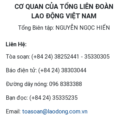
CƠ QUAN CỦA TỔNG LIÊN ĐOÀN
LAO ĐỘNG VIỆT NAM
Tổng Biên tập: NGUYỄN NGỌC HIỂN
Liên Hệ:
Tòa soạn:
(+84 24) 38252441
-
35330305
Báo điện tử:
(+84 24) 38303044
Đường dây nóng:
096 8383388
Bạn đọc:
(+84 24) 35335235
Email:
toasoan@laodong.com.vn