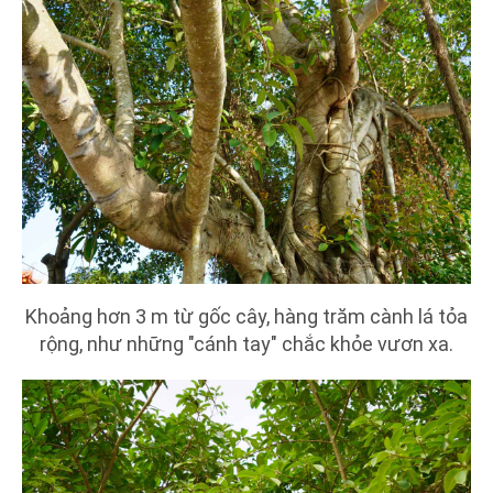
Khoảng hơn 3 m từ gốc cây, hàng trăm cành lá tỏa
rộng, như những "cánh tay" chắc khỏe vươn xa.