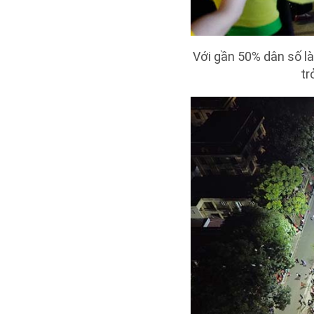
Với gần 50% dân số l
tr