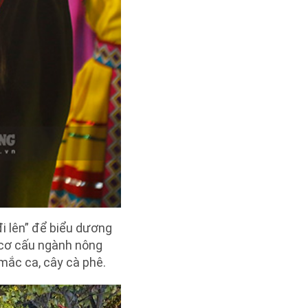
i lên” để biểu dương
i cơ cấu ngành nông
mắc ca, cây cà phê.