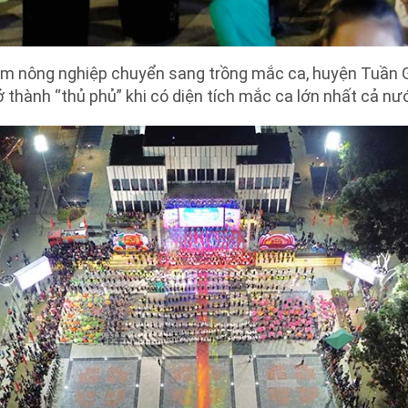
àm nông nghiệp chuyển sang trồng mắc ca, huyện Tuần Gi
ở thành “thủ phủ” khi có diện tích mắc ca lớn nhất cả nư