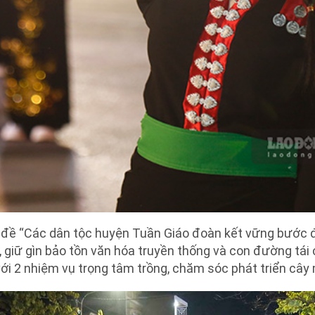
 đề “Các dân tộc huyện Tuần Giáo đoàn kết vững bước đ
, giữ gìn bảo tồn văn hóa truyền thống và con đường tá
ới 2 nhiệm vụ trọng tâm trồng, chăm sóc phát triển cây 