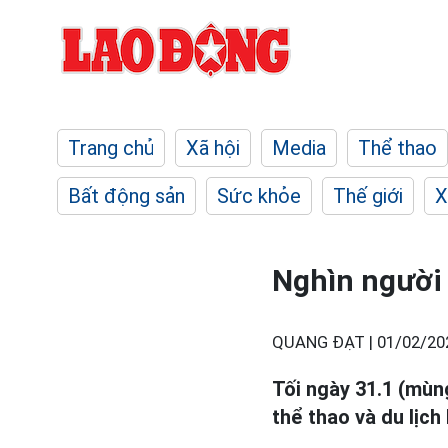
Trang chủ
Xã hội
Media
Thể thao
Bất động sản
Sức khỏe
Thế giới
X
Nghìn người
QUANG ĐẠT |
01/02/20
Tối ngày 31.1 (mùn
thể thao và du lịc