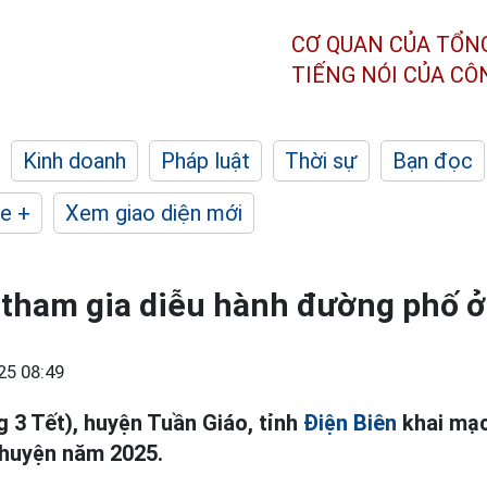
CƠ QUAN CỦA TỔN
TIẾNG NÓI CỦA C
Kinh doanh
Pháp luật
Thời sự
Bạn đọc
e +
Xem giao diện mới
 tham gia diễu hành đường phố ở
25 08:49
g 3 Tết), huyện Tuần Giáo, tỉnh
Điện Biên
khai mạc
h huyện năm 2025.