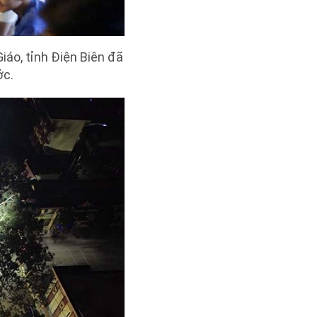
áo, tỉnh Điện Biên đã
ớc.