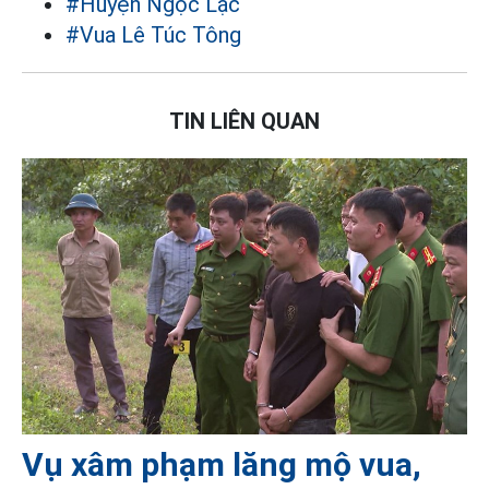
#Huyện Ngọc Lặc
#Vua Lê Túc Tông
TIN LIÊN QUAN
Vụ xâm phạm lăng mộ vua,