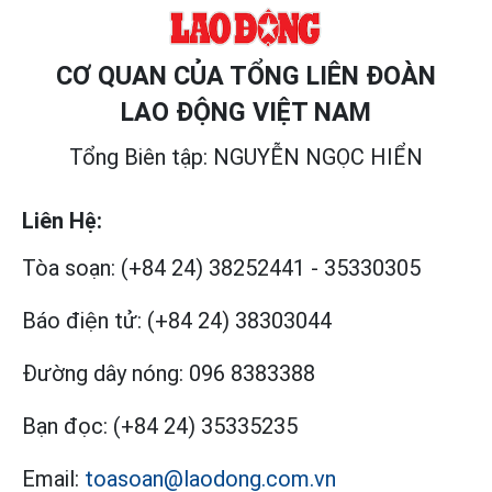
CƠ QUAN CỦA TỔNG LIÊN ĐOÀN
LAO ĐỘNG VIỆT NAM
Tổng Biên tập: NGUYỄN NGỌC HIỂN
Liên Hệ:
Tòa soạn:
(+84 24) 38252441
-
35330305
Báo điện tử:
(+84 24) 38303044
Đường dây nóng:
096 8383388
Bạn đọc:
(+84 24) 35335235
Email:
toasoan@laodong.com.vn