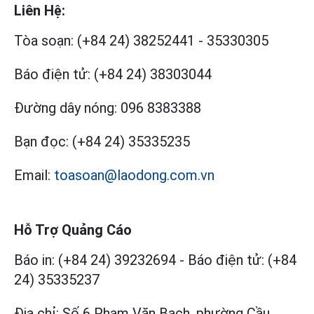
Liên Hệ:
Tòa soạn:
(+84 24) 38252441
-
35330305
Báo điện tử:
(+84 24) 38303044
Đường dây nóng:
096 8383388
Bạn đọc:
(+84 24) 35335235
Email:
toasoan@laodong.com.vn
Hỗ Trợ Quảng Cáo
Báo in: (+84 24) 39232694
-
Báo điện tử: (+84
24) 35335237
Địa chỉ: Số 6 Phạm Văn Bạch, phường Cầu