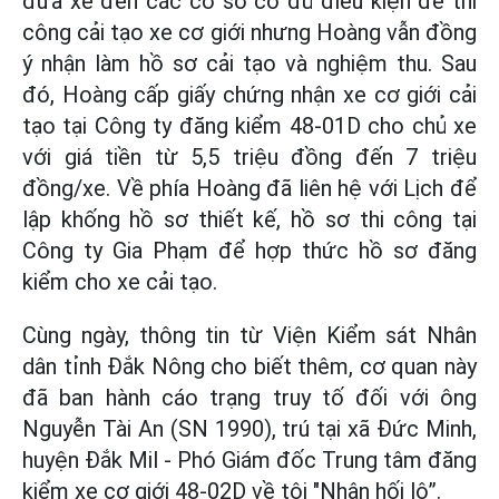
đưa xe đến các cơ sở có đủ điều kiện để thi
công cải tạo xe cơ giới nhưng Hoàng vẫn đồng
ý nhận làm hồ sơ cải tạo và nghiệm thu. Sau
đó, Hoàng cấp giấy chứng nhận xe cơ giới cải
tạo tại Công ty đăng kiểm 48-01D cho chủ xe
với giá tiền từ 5,5 triệu đồng đến 7 triệu
đồng/xe. Về phía Hoàng đã liên hệ với Lịch để
lập khống hồ sơ thiết kế, hồ sơ thi công tại
Công ty Gia Phạm để hợp thức hồ sơ đăng
kiểm cho xe cải tạo.
Cùng ngày, thông tin từ Viện Kiểm sát Nhân
dân tỉnh Đắk Nông cho biết thêm, cơ quan này
đã ban hành cáo trạng truy tố đối với ông
Nguyễn Tài An (SN 1990), trú tại xã Đức Minh,
huyện Đắk Mil - Phó Giám đốc Trung tâm đăng
kiểm xe cơ giới 48-02D về tội "Nhận hối lộ”.