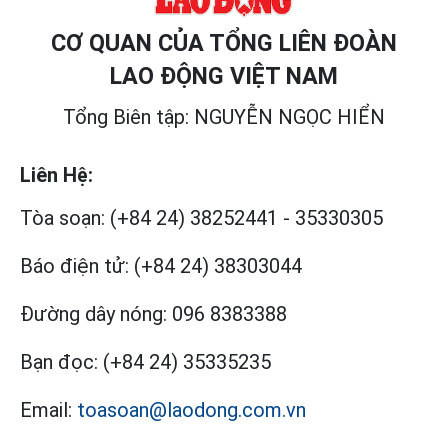
CƠ QUAN CỦA TỔNG LIÊN ĐOÀN
LAO ĐỘNG VIỆT NAM
Tổng Biên tập: NGUYỄN NGỌC HIỂN
Liên Hệ:
Tòa soạn:
(+84 24) 38252441
-
35330305
Báo điện tử:
(+84 24) 38303044
Đường dây nóng:
096 8383388
Bạn đọc:
(+84 24) 35335235
Email:
toasoan@laodong.com.vn