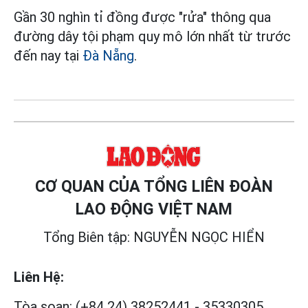
Gần 30 nghìn tỉ đồng được "rửa" thông qua
đường dây tội phạm quy mô lớn nhất từ trước
đến nay tại
Đà Nẵng
.
CƠ QUAN CỦA TỔNG LIÊN ĐOÀN
LAO ĐỘNG VIỆT NAM
Tổng Biên tập: NGUYỄN NGỌC HIỂN
Liên Hệ:
Tòa soạn:
(+84 24) 38252441
-
35330305