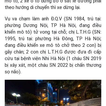
mô tô, 2 xe ô tô dừng đỗ ở sát lề đường phải
theo hướng di chuyển thì xe dừng lại.
Vụ va chạm làm anh Đ.Q.V (SN 1984, trú tại:
phường Dương Nội, TP Hà Nội, đang điều
khiển mô tô) tử vong tại chỗ; chị L.T.H.G (SN:
1995, trú tại: phường Hà Đông, TP Hà Nội;
đang điều khiển xe mô tô chở theo 2 con) bị
gãy chân; 2 con chị L.T.H.G được đưa đi cấp
cứu tại bệnh viện Nhi Hà Nội (1 cháu SN 2019
bị xây xát, một cháu SN 2022 bị chấn thương
sọ não).