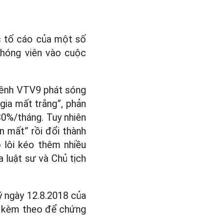
c tố cáo của một số
phóng viên vào cuộc
 kênh VTV9 phát sóng
gia mất trắng”, phản
 30%/tháng. Tuy nhiên
ến mất” rồi đổi thành
 lôi kéo thêm nhiều
a luật sư và Chủ tịch
 ngày 12.8.2018 của
iệu kèm theo để chứng