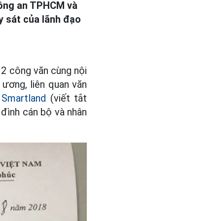
 Công an TPHCM và
y sát của lãnh đạo
 2 công văn cùng nội
ương, liên quan văn
n
Smartland
(viết tắt
a đình cán bộ và nhân