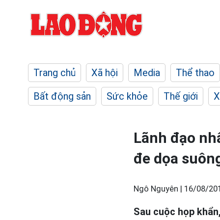
Trang chủ
Xã hội
Media
Thể thao
Bất động sản
Sức khỏe
Thế giới
X
Lãnh đạo nhâ
đe dọa suôn
Ngô Nguyên |
16/08/20
Sau cuộc họp khẩn,