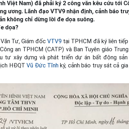
ình Việt Nam) đã phải ký 2 công văn kêu cứu tới
ng ương. Lãnh đạo VTV9 nhận định, cảnh báo tru
ản không chỉ dừng lời đe dọa suông.
đe dọa?
 Văn Tư, Giám đốc
VTV9
tại TPHCM đã ký liên tiếp
Công an TPHCM (CATP) và Ban Tuyên giáo Trung 
u tư xây dựng và phát triển dự án bất động sả
 tịch HĐQT
Vũ Đức Tĩnh
ký, cảnh báo truy sát cả gi