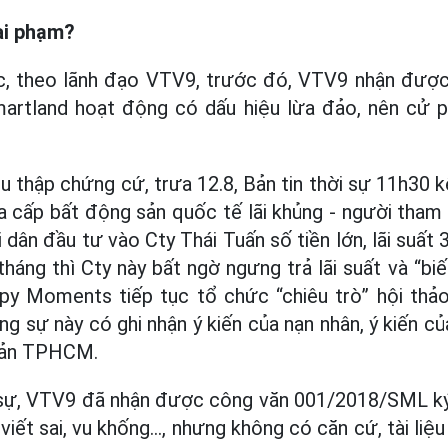
sai phạm?
c, theo lãnh đạo VTV9, trước đó, VTV9 nhận đượ
martland hoạt động có dấu hiệu lừa đảo, nên cử 
hu thập chứng cứ, trưa 12.8, Bản tin thời sự 11h30
 cấp bất động sản quốc tế lãi khủng - người tham 
 dân đầu tư vào Cty Thái Tuấn số tiền lớn, lãi suất
tháng thì Cty này bất ngờ ngưng trả lãi suất và “bi
py Moments tiếp tục tổ chức “chiêu trò” hội thảo
g sự này có ghi nhận ý kiến của nạn nhân, ý kiến củ
 sản TPHCM.
 sự, VTV9 đã nhận được công văn 001/2018/SML ký
iết sai, vu khống..., nhưng không có căn cứ, tài l