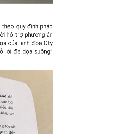
 theo quy định pháp
hời hỗ trợ phương án
dọa của lãnh đọa Cty
 ở lời đe dọa suông”