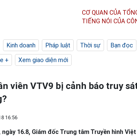
CƠ QUAN CỦA TỔN
TIẾNG NÓI CỦA C
Kinh doanh
Pháp luật
Thời sự
Bạn đọc
e +
Xem giao diện mới
n viên VTV9 bị cảnh báo truy sá
g?
18 16:56
 ngày 16.8, Giám đốc Trung tâm Truyền hình Việ