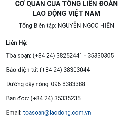
CƠ QUAN CỦA TỔNG LIÊN ĐOÀN
LAO ĐỘNG VIỆT NAM
Tổng Biên tập: NGUYỄN NGỌC HIỂN
Liên Hệ:
Tòa soạn:
(+84 24) 38252441
-
35330305
Báo điện tử:
(+84 24) 38303044
Đường dây nóng:
096 8383388
Bạn đọc:
(+84 24) 35335235
Email:
toasoan@laodong.com.vn