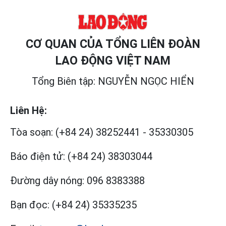
CƠ QUAN CỦA TỔNG LIÊN ĐOÀN
LAO ĐỘNG VIỆT NAM
Tổng Biên tập: NGUYỄN NGỌC HIỂN
Liên Hệ:
Tòa soạn:
(+84 24) 38252441
-
35330305
Báo điện tử:
(+84 24) 38303044
Đường dây nóng:
096 8383388
Bạn đọc:
(+84 24) 35335235