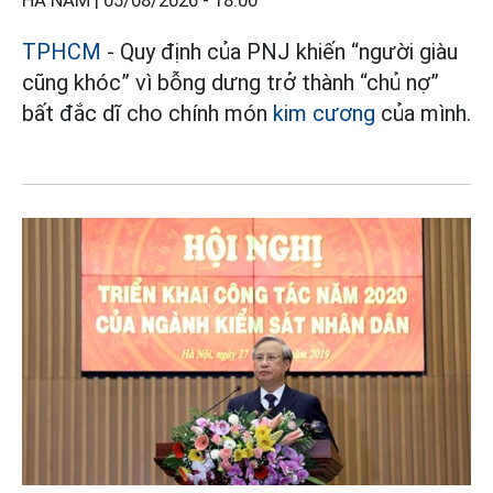
HÀ NAM |
05/08/2026 - 18:00
TPHCM
- Quy định của PNJ khiến “người giàu
cũng khóc” vì bỗng dưng trở thành “chủ nợ”
bất đắc dĩ cho chính món
kim cương
của mình.