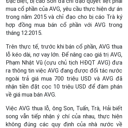
Đặc biệt, bị cáo Son đã chỉ đạo quyết liệt phải
mua cổ phần của AVG, yêu cầu thực hiện dự án
trong năm 2015 và chỉ đạo cho bị cáo Trà ký
hợp đồng mua bán cổ phần với AVG trong
tháng 12.2015.
Trên thực tế, trước khi bán cổ phần, AVG thua
lỗ kéo dài, nợ vay lớn. Để nâng cao giá trị AVG,
Phạm Nhật Vũ (cựu chủ tịch HĐQT AVG) đưa
ra thông tin việc AVG đang được đối tác nước
ngoài trả giá mua 700 triệu USD và AVG đã
nhận tiền đặt cọc 10 triệu USD để đàm phán
về giá mua bán AVG.
Việc AVG thua lỗ, ông Son, Tuấn, Trà, Hải biết
song vẫn tiếp nhận ý chí của nhau, thực hiện
không đúng các quy định của nhà nước về