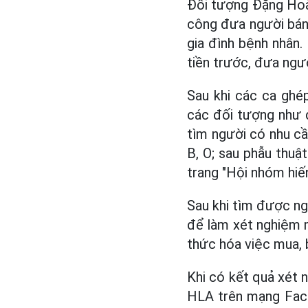
Đối tượng Đặng Hoà
công đưa người bán 
gia đình bệnh nhân
tiền trước, đưa ngư
Sau khi các ca ghé
các đối tượng như 
tìm người có nhu cầ
B, O; sau phẫu thuậ
trang "Hội nhóm hiế
Sau khi tìm được ng
để làm xét nghiệm m
thức hóa việc mua, 
Khi có kết quả xét 
HLA trên mạng Face