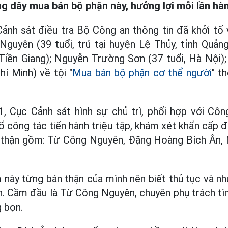
g dây mua bán bộ phận này, hưởng lợi mỗi lần hàn
ảnh sát điều tra Bộ Công an thông tin đã khởi tố v
guyên (39 tuổi, trú tại huyện Lệ Thủy, tỉnh Quản
ở Tiền Giang); Nguyễn Trường Sơn (37 tuổi, Hà Nội
hí Minh) về tội "
Mua bán bộ phận cơ thể người
" t
, Cục Cảnh sát hình sự chủ trì, phối hợp với Côn
ổ công tác tiến hành triệu tập, khám xét khẩn cấp đ
n thận gồm: Từ Công Nguyên, Đặng Hoàng Bích Ân,
 này từng bán thận của mình nên biết thủ tục và nh
. Cầm đầu là Từ Công Nguyên, chuyên phụ trách tì
 bọn.