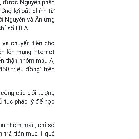
), được Nguyên phân
ởng lợi bất chính từ
ới Nguyên và Ân ứng
chỉ số HLA.
 và chuyển tiền cho
n lên mạng internet
iến thận nhóm máu A,
450 triệu đồng" trên
n công các đối tượng
ủ tục pháp lý để hợp
tin nhóm máu, chỉ số
 trả tiền mua 1 quả