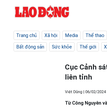
Trang chủ
Xã hội
Media
Thể thao
Bất động sản
Sức khỏe
Thế giới
X
Cục Cảnh sát
liên tỉnh
Việt Dũng |
06/02/2024 
Từ Công Nguyên và