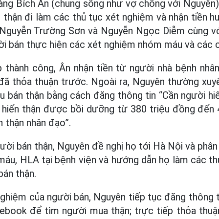
ng Bích Ân (chung sống như vợ chồng với Nguyên
thận đi làm các thủ tục xét nghiệm và nhận tiền hư
. Nguyễn Trường Sơn và Nguyễn Ngọc Diễm cùng v
ời bán thực hiện các xét nghiệm nhóm máu và các 
p thành công, Ân nhận tiền từ người nhà bệnh nhân
đã thỏa thuận trước. Ngoài ra, Nguyên thường xuyê
u bán thận bằng cách đăng thông tin “Cần người h
t hiến thận được bồi dưỡng từ 380 triệu đồng đến 
n thận nhân đạo”.
ười bán thận, Nguyên đề nghị họ tới Hà Nội và phâ
áu, HLA tại bệnh viện và hướng dẫn họ làm các th
bán thận.
nghiệm của người bán, Nguyên tiếp tục đăng thông 
book để tìm người mua thận; trực tiếp thỏa thuận