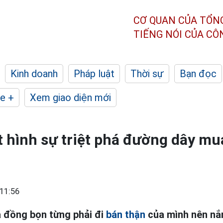
CƠ QUAN CỦA TỔN
TIẾNG NÓI CỦA C
Kinh doanh
Pháp luật
Thời sự
Bạn đọc
e +
Xem giao diện mới
 hình sự triệt phá đường dây mu
11:56
 đồng bọn từng phải đi
bán thận
của mình nên nắm