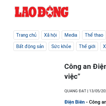
Trang chủ
Xã hội
Media
Thể thao
Bất động sản
Sức khỏe
Thế giới
X
Công an Điện
việc”
QUANG ĐẠT |
13/05/20
Điện Biên
- Công an