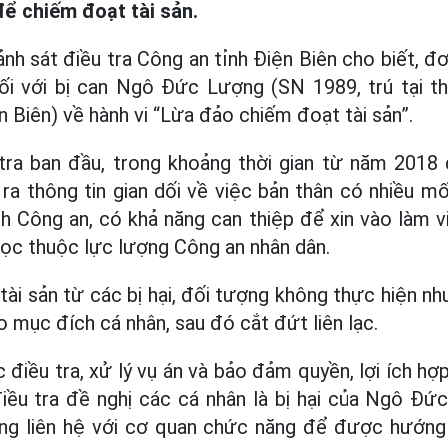
ể chiếm đoạt tài sản.
nh sát điều tra Công an tỉnh Điện Biên cho biết, đơ
đối với bị can Ngô Đức Lượng (SN 1989, trú tại t
 Biên) về hành vi “Lừa đảo chiếm đoạt tài sản”.
tra ban đầu, trong khoảng thời gian từ năm 201
 thông tin gian dối về việc bản thân có nhiều mố
h Công an, có khả năng can thiệp để xin vào làm v
học thuộc lực lượng Công an nhân dân.
à tài sản từ các bị hại, đối tượng không thực hiện 
 mục đích cá nhân, sau đó cắt đứt liên lạc.
 điều tra, xử lý vụ án và bảo đảm quyền, lợi ích hợ
iều tra đề nghị các cá nhân là bị hại của Ngô Đ
ơng liên hệ với cơ quan chức năng để được hướng 