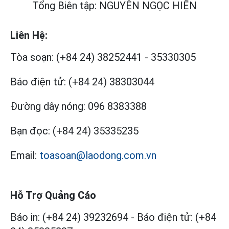
Tổng Biên tập: NGUYỄN NGỌC HIỂN
Liên Hệ:
Tòa soạn:
(+84 24) 38252441
-
35330305
Báo điện tử:
(+84 24) 38303044
Đường dây nóng:
096 8383388
Bạn đọc:
(+84 24) 35335235
Email:
toasoan@laodong.com.vn
Hỗ Trợ Quảng Cáo
Báo in: (+84 24) 39232694
-
Báo điện tử: (+84