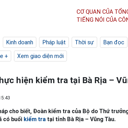
CƠ QUAN CỦA TỔN
TIẾNG NÓI CỦA C
Kinh doanh
Pháp luật
Thời sự
Bạn đọc
e +
Xem giao diện mới
hực hiện kiểm tra tại Bà Rịa – V
15:43
háp cho biết, Đoàn kiểm tra của Bộ do Thứ trưởn
ã có buổi
kiểm tra
tại tỉnh Bà Rịa – Vũng Tàu.