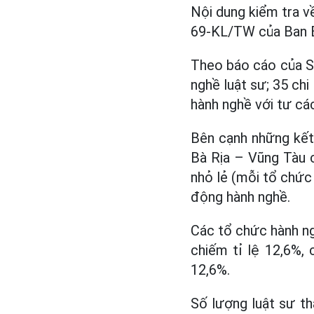
Nội dung kiểm tra về
69-KL/TW của Ban B
Theo báo cáo của Sở
nghề luật sư; 35 chi
hành nghề với tư các
Bên cạnh những kết 
Bà Rịa – Vũng Tàu 
nhỏ lẻ (mỗi tổ chức 
động hành nghề.
Các tổ chức hành ng
chiếm tỉ lệ 12,6%,
12,6%.
Số lượng luật sư th