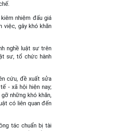
chế.
g kiêm nhiệm đấu giá
m việc, gây khó khăn
nh nghề luật sư trên
ật sư, tổ chức hành
ên cứu, đề xuất sửa
tế - xã hội hiện nay;
o gỡ những khó khăn,
uật có liên quan đến
ng tác chuẩn bị tài