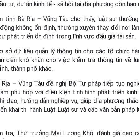
ầu tư, dự án kinh tế - xã hội tại địa phương còn hạn 
n tỉnh Bà Rịa – Vũng Tàu cho thấy, luật sư thườn
t động không ổn định, thường xuyên thay đổi nơi là
sự phát triển ổn định trong lĩnh vực đấu giá tài sản.
 sở dữ liệu quản lý thông tin cho các tổ chức hà
n đến khó khăn cho việc kiểm tra thông tin về lu
ỉnh, thành phố khác.
 Rịa – Vũng Tàu đề nghị Bộ Tư pháp tiếp tục nghi
m phù hợp với điều kiện tình hình phát triển kinh 
hỉ đạo, hướng dẫn nghiệp vụ, giúp địa phương thá
ển khai thi hành Luật Luật sư và các văn bản pháp l
 tra, Thứ trưởng Mai Lương Khôi đánh giá cao cô