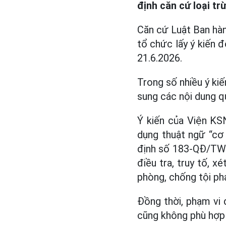
định căn cứ loại tr
Căn cứ Luật Ban hàn
tổ chức lấy ý kiến đ
21.6.2026.
Trong số nhiều ý kiế
sung các nội dung qu
Ý kiến của Viện KS
dụng thuật ngữ “cơ
định số 183-QĐ/TW t
điều tra, truy tố, x
phòng, chống tội ph
Đồng thời, phạm vi 
cũng không phù hợp