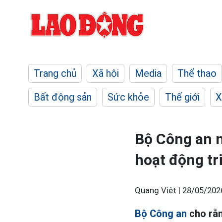
Trang chủ
Xã hội
Media
Thể thao
Bất động sản
Sức khỏe
Thế giới
X
Bộ Công an n
hoạt động tr
Quang Việt |
28/05/202
Bộ Công an
cho rằn