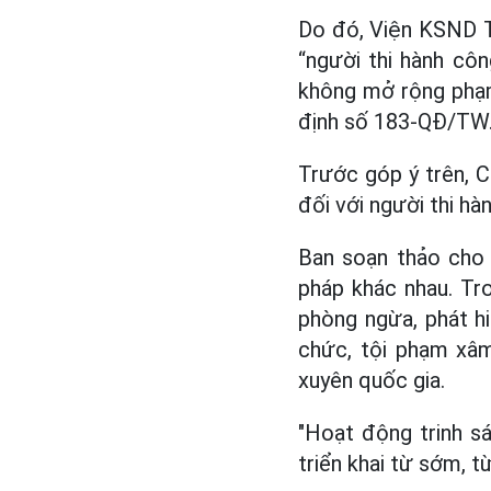
Do đó, Viện KSND T
“người thi hành côn
không mở rộng phạm
định số 183-QĐ/TW
Trước góp ý trên, C
đối với người thi hà
Ban soạn thảo cho 
pháp khác nhau. Tro
phòng ngừa, phát hi
chức, tội phạm xâm
xuyên quốc gia.
"Hoạt động trinh sá
triển khai từ sớm, 