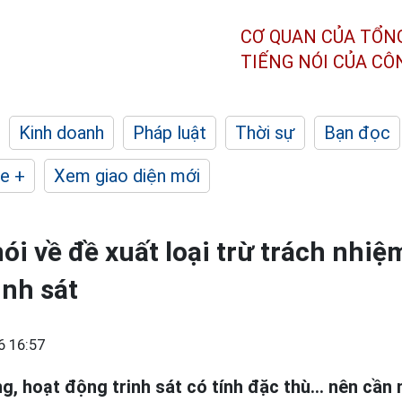
CƠ QUAN CỦA TỔN
TIẾNG NÓI CỦA C
Kinh doanh
Pháp luật
Thời sự
Bạn đọc
e +
Xem giao diện mới
ói về đề xuất loại trừ trách nhiệ
inh sát
6 16:57
g, hoạt động trinh sát có tính đặc thù... nên cần