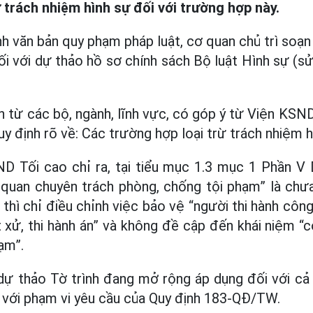
ừ trách nhiệm hình sự đối với trường hợp này.
h văn bản quy phạm pháp luật, cơ quan chủ trì soạ
ối với dự thảo hồ sơ chính sách Bộ luật Hình sự (s
n từ các bộ, ngành, lĩnh vực, có góp ý từ Viện KSN
y định rõ về: Các trường hợp loại trừ trách nhiệm h
ND Tối cao chỉ ra, tại tiểu mục 1.3 mục 1 Phần V 
 quan chuyên trách phòng, chống tội phạm” là chư
hì chỉ điều chỉnh việc bảo vệ “người thi hành côn
ét xử, thi hành án” và không đề cập đến khái niệm 
ạm”.
dự thảo Tờ trình đang mở rộng áp dụng đối với cả 
 với phạm vi yêu cầu của Quy định 183-QĐ/TW.