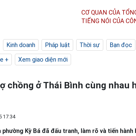
CƠ QUAN CỦA TỔN
TIẾNG NÓI CỦA C
Kinh doanh
Pháp luật
Thời sự
Bạn đọc
e +
Xem giao diện mới
vợ chồng ở Thái Bình cùng nhau
5 17:34
 phường Kỳ Bá đã đấu tranh, làm rõ và tiến hành 