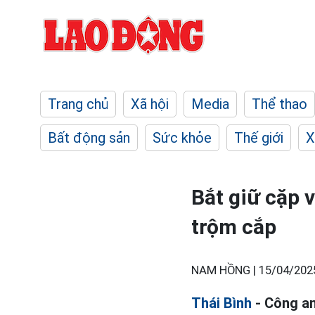
Trang chủ
Xã hội
Media
Thể thao
Bất động sản
Sức khỏe
Thế giới
X
Bắt giữ cặp 
trộm cắp
NAM HỒNG |
15/04/202
Thái Bình
- Công an