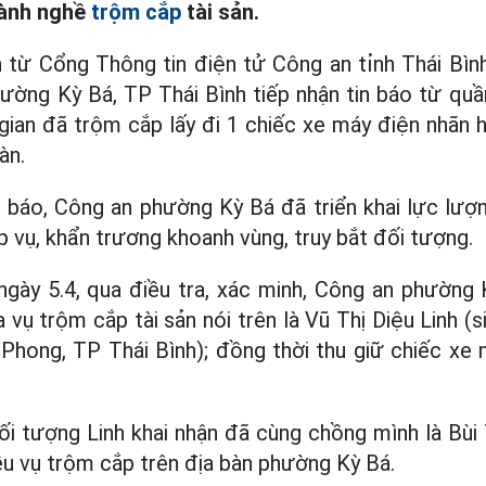
hành nghề
trộm cắp
tài sản.
n từ Cổng Thông tin điện tử Công an tỉnh Thái Bìn
ường Kỳ Bá, TP Thái Bình tiếp nhận tin báo từ qu
ẻ gian đã trộm cắp lấy đi 1 chiếc xe máy điện nhãn 
àn.
in báo, Công an phường Kỳ Bá đã triển khai lực lư
p vụ, khẩn trương khoanh vùng, truy bắt đối tượng.
gày 5.4, qua điều tra, xác minh, Công an phường K
 vụ trộm cắp tài sản nói trên là Vũ Thị Diệu Linh (s
Phong, TP Thái Bình); đồng thời thu giữ chiếc xe 
ối tượng Linh khai nhận đã cùng chồng mình là Bùi
ều vụ trộm cắp trên địa bàn phường Kỳ Bá.