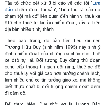
Tàu tổ chức xét xử 3 bị cáo về các tội "
Lừa
đảo
chiếm đoạt tài sản", "Tiêu thụ tài sản do
phạm tội mà có" liên quan đến hành vi thuê xe
ôtô cho thuê tự lái rồi chiếm đoạt, xảy ra trên
địa bàn nhiều tỉnh, thành.
Theo cáo trạng, do cần tiền tiêu xài nên
Trương Hữu Duy (sinh năm 1995) nảy sinh ý
định chiếm đoạt của những cá nhân cho thuê
xe ôtô tự lái. Đối tượng Duy dùng thủ đoạn
cung cấp thông tin gian dối rằng, thuê xe để
cho thuê lại với giá cao hơn hưởng chênh lệch,
làm nhiều chủ xe tin tưởng giao xe, mà không
biết thực chất bị đối tượng chiếm đoạt đem
đi cầm cố.
Để thực hiện, Duy nhờ vợ là Lương Bảo