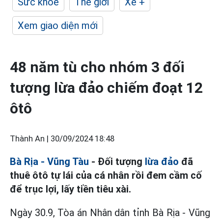
Sức khỏe
Thế giới
Xe +
Xem giao diện mới
48 năm tù cho nhóm 3 đối
tượng lừa đảo chiếm đoạt 12
ôtô
Thành An |
30/09/2024 18:48
Bà Rịa - Vũng Tàu
- Đối tượng
lừa đảo
đã
thuê ôtô tự lái của cá nhân rồi đem cầm cố
để trục lợi, lấy tiền tiêu xài.
Ngày 30.9, Tòa án Nhân dân tỉnh Bà Rịa - Vũng