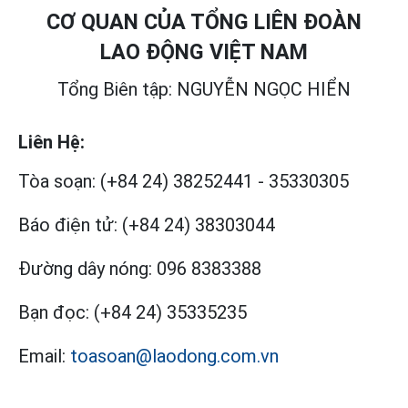
CƠ QUAN CỦA TỔNG LIÊN ĐOÀN
LAO ĐỘNG VIỆT NAM
Tổng Biên tập: NGUYỄN NGỌC HIỂN
Liên Hệ:
Tòa soạn:
(+84 24) 38252441
-
35330305
Báo điện tử:
(+84 24) 38303044
Đường dây nóng:
096 8383388
Bạn đọc:
(+84 24) 35335235
Email:
toasoan@laodong.com.vn