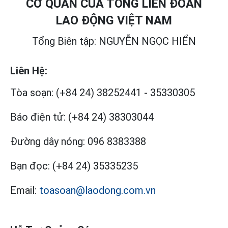
CƠ QUAN CỦA TỔNG LIÊN ĐOÀN
LAO ĐỘNG VIỆT NAM
Tổng Biên tập: NGUYỄN NGỌC HIỂN
Liên Hệ:
Tòa soạn:
(+84 24) 38252441
-
35330305
Báo điện tử:
(+84 24) 38303044
Đường dây nóng:
096 8383388
Bạn đọc:
(+84 24) 35335235
Email:
toasoan@laodong.com.vn