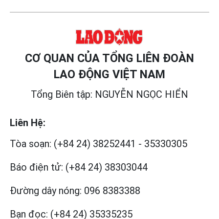
CƠ QUAN CỦA TỔNG LIÊN ĐOÀN
LAO ĐỘNG VIỆT NAM
Tổng Biên tập: NGUYỄN NGỌC HIỂN
Liên Hệ:
Tòa soạn:
(+84 24) 38252441
-
35330305
Báo điện tử:
(+84 24) 38303044
Đường dây nóng:
096 8383388
Bạn đọc:
(+84 24) 35335235