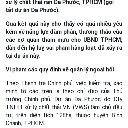
xử lý chất thải rắn Đa Phước, TPHCM (gọi
tắt dự án Đa Phước).
Qua kết quả này cho thấy có quá nhiều yếu
kém về năng lực đàm phán, thương thảo của
các cơ quan tham mưu cho UBND TPHCM;
dẫn đến hệ luỵ sai phạm hàng loạt đã xảy ra
tại dự án này.
Vi phạm các quy định
về quản lý ngoại hối
Theo Thanh tra Chính phủ, việc kiểm tra, xác
minh tố cáo trên là theo chỉ đạo của Thủ
tướng Chính phủ. Dự án Đa Phước do Cty
TNHH xử lý chất thải VN (VWS) làm chủ đầu
tư, trên diện tích 128ha, thuộc huyện Bình
Chánh, TPHCM.