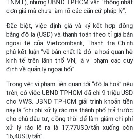
TNMT), nhưng UBND TPHCM vẫn “thống nhất
đơn giá mà chưa làm rõ các căn cứ pháp lý”.
Đặc biệt, việc định giá và ký kết hợp đồng
bằng đô la (USD) và thanh toán theo tỉ giá bán
ngoại tệ của Vietcombank, Thanh tra Chính
phủ kết luận “về bản chất là đô la hoá quan hệ
kinh tế trên lãnh thổ VN, là vi phạm các quy
định về quản lý ngoại hối”.
Trong vệt vi phạm liên quan tới “đô la hoá” nêu
trên, có việc UBND TPHCM đã chi 9 triệu USD
cho VWS. UBND TPHCM giải trình khoản tiền
này là “chi phí xử lý rác mà thành phố trả trước
cho chủ đầu tư, đồng thời để làm giảm chi phí
xử lý rác lẽ ra là 17,77USD/tấn xuống còn
16,4USD/tấn”.