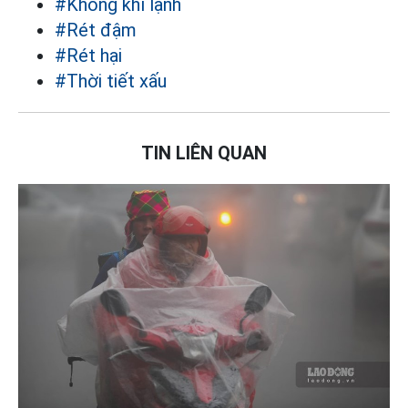
#Không khí lạnh
#Rét đậm
#Rét hại
#Thời tiết xấu
TIN LIÊN QUAN