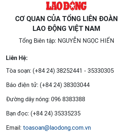
CƠ QUAN CỦA TỔNG LIÊN ĐOÀN
LAO ĐỘNG VIỆT NAM
Tổng Biên tập: NGUYỄN NGỌC HIỂN
Liên Hệ:
Tòa soạn:
(+84 24) 38252441
-
35330305
Báo điện tử:
(+84 24) 38303044
Đường dây nóng:
096 8383388
Bạn đọc:
(+84 24) 35335235
Email:
toasoan@laodong.com.vn