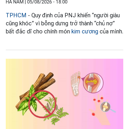
HÀ NAM |
05/08/2026 - 18:00
TPHCM
- Quy định của PNJ khiến “người giàu
cũng khóc” vì bỗng dưng trở thành “chủ nợ”
bất đắc dĩ cho chính món
kim cương
của mình.