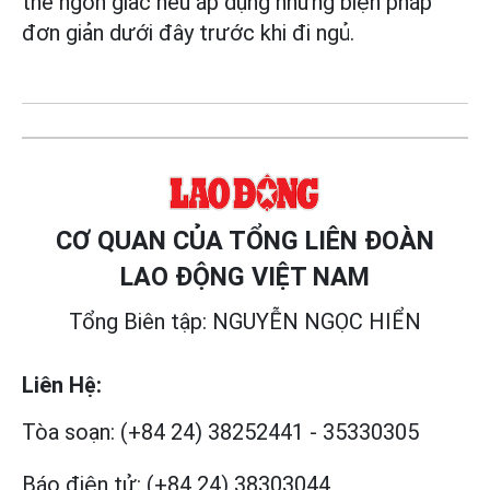
thể ngon giấc nếu áp dụng những biện pháp
đơn giản dưới đây trước khi đi ngủ.
CƠ QUAN CỦA TỔNG LIÊN ĐOÀN
LAO ĐỘNG VIỆT NAM
Tổng Biên tập: NGUYỄN NGỌC HIỂN
Liên Hệ:
Tòa soạn:
(+84 24) 38252441
-
35330305
Báo điện tử:
(+84 24) 38303044