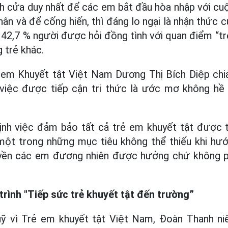
nh cửa duy nhất để các em bắt đầu hòa nhập với c
ân và để cống hiến, thì đáng lo ngại là nhận thức 
 42,7 % người được hỏi đồng tình với quan điểm “tr
 trẻ khác.
ẻ em Khuyết tật Việt Nam Dương Thị Bích Diệp chi
 việc được tiếp cận tri thức là ước mơ không hề 
ịnh việc đảm bảo tất cả trẻ em khuyết tật được t
một trong những mục tiêu không thể thiếu khi hướ
yền các em đương nhiên được hưởng chứ không ph
rình "Tiếp sức trẻ khuyết tật đến trường”
Quỹ vì Trẻ em khuyết tật Việt Nam, Đoàn Thanh n