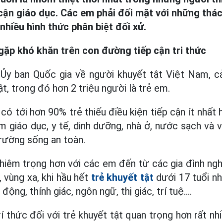
p cận giáo dục. Các em phải đối mặt với những thá
hiều hình thức phân biệt đối xử.
gặp khó khăn trên con đường tiếp cận tri thức
Ủy ban Quốc gia về người khuyết tật Việt Nam, 
ật, trong đó hơn 2 triệu người là trẻ em.
n có tới hơn 90% trẻ thiếu điều kiện tiếp cận ít nhất 
 giáo dục, y tế, dinh dưỡng, nhà ở, nước sạch và vệ
trường sống an toàn.
ghiêm trọng hơn với các em đến từ các gia đình ng
 vùng xa, khi hầu hết
trẻ khuyết tật
dưới 17 tuổi n
động, thính giác, ngôn ngữ, thị giác, trí tuệ….
rí thức đối với trẻ khuyết tật quan trọng hơn rất nh