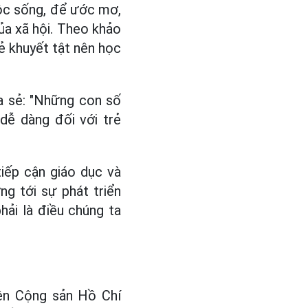
uộc sống, để ước mơ,
của xã hội. Theo khảo
ẻ khuyết tật nên học
a sẻ: "Những con số
dễ dàng đối với trẻ
iếp cận giáo dục và
ng tới sự phát triển
ải là điều chúng ta
iên Cộng sản Hồ Chí