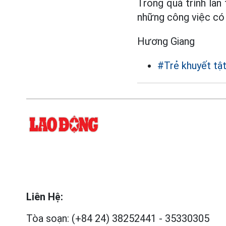
Trong quá trình lan 
những công việc có ý
Hương Giang
#Trẻ khuyết tậ
Liên Hệ:
Tòa soạn:
(+84 24) 38252441
-
35330305