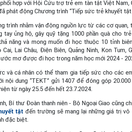
phối hợp với Hội Cứu trợ trẻ em tàn tật Việt Nam,
ã phát động Chương trình “Tiếp sức trẻ khuyết tật
g trình nhằm vận động nguồn lực từ các cơ quan, 
 tay ủng hộ, gây quỹ tặng 1000 phần quà cho trẻ
khả năng và mong muốn đi học thuộc 10 tỉnh biên
 Cai, Lai Châu, Điện Biên, Quảng Ninh, Kon Tum, G
 ước mơ được đi học trong năm học mới 2024 - 20
ức và cá nhân có thể tham gia tiếp sức cho các em
với nội dung “TEKT” gửi 1407 để đóng góp 20.000
hiện từ ngày 25.5 đến hết 23.7.2024.
h, Bí thư Đoàn thanh niên - Bộ Ngoại Giao cũng ch
huyết tật
đến trường sẽ mang lại những giá trị vô
h đặc biệt.