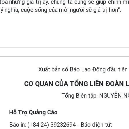
tỏa những giá trị ấy, chúng ta cũng sẽ giúp chính 
 nghĩa, cuộc sống của mỗi người sẽ giá trị hơn”.
t
Xuất bản số Báo Lao Động đầu tiên
CƠ QUAN CỦA TỔNG LIÊN ĐOÀN
Tổng Biên tập: NGUYỄN 
Hỗ Trợ Quảng Cáo
Báo in: (+84 24) 39232694
-
Báo điện tử: