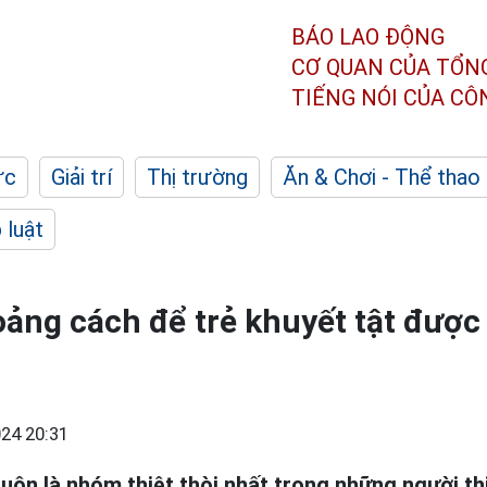
BÁO LAO ĐỘNG
CƠ QUAN CỦA TỔN
TIẾNG NÓI CỦA C
ức
Giải trí
Thị trường
Ăn & Chơi - Thể thao
 luật
ảng cách để trẻ khuyết tật được
24 20:31
uôn là nhóm thiệt thòi nhất trong những người thiệ