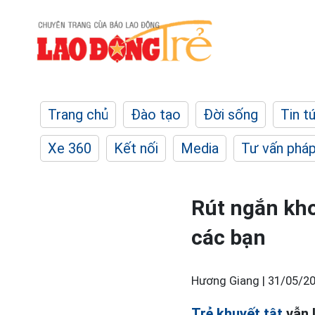
Trang chủ
Đào tạo
Đời sống
Tin t
Xe 360
Kết nối
Media
Tư vấn pháp
Rút ngắn kho
các bạn
Hương Giang |
31/05/20
Trẻ khuyết tật
vẫn l