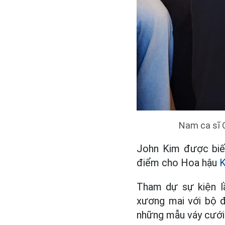
Nam ca sĩ 
John Kim được biết
điểm cho Hoa hậu
K
Tham dự sự kiện l
xương mai với bộ đ
những mẫu váy cưới 