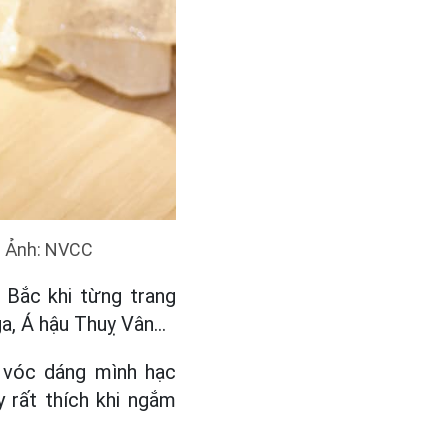
. Ảnh: NVCC
 Bắc khi từng trang
ga, Á hậu Thuỵ Vân…
 vóc dáng mình hạc
 rất thích khi ngắm