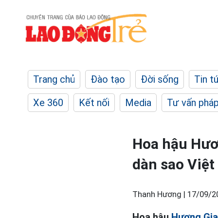
Trang chủ
Đào tạo
Đời sống
Tin t
Xe 360
Kết nối
Media
Tư vấn pháp
Hoa hậu Hươ
dàn sao Việt
Thanh Hương |
17/09/2
Hoa hậu
Hương Gi