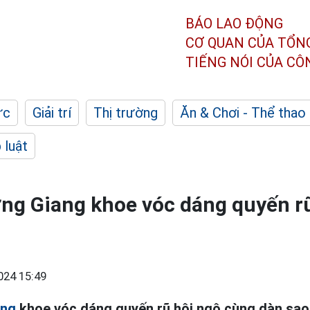
BÁO LAO ĐỘNG
CƠ QUAN CỦA TỔN
TIẾNG NÓI CỦA C
ức
Giải trí
Thị trường
Ăn & Chơi - Thể thao
 luật
ng Giang khoe vóc dáng quyến rũ
024 15:49
ang
khoe vóc dáng quyến rũ hội ngộ cùng dàn sao 