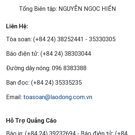
Tổng Biên tập: NGUYỄN NGỌC HIỂN
Liên Hệ:
Tòa soạn:
(+84 24) 38252441
-
35330305
Báo điện tử:
(+84 24) 38303044
Đường dây nóng:
096 8383388
Bạn đọc:
(+84 24) 35335235
Email:
toasoan@laodong.com.vn
Hỗ Trợ Quảng Cáo
Báo in: (+84 24) 39232694
-
Báo điện tử: (+84