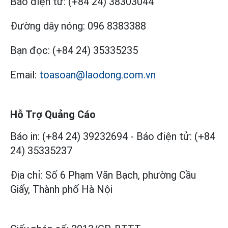
Báo điện tử:
(+84 24) 38303044
Đường dây nóng:
096 8383388
Bạn đọc:
(+84 24) 35335235
Email:
toasoan@laodong.com.vn
Hỗ Trợ Quảng Cáo
Báo in: (+84 24) 39232694
-
Báo điện tử: (+84
24) 35335237
Địa chỉ: Số 6 Phạm Văn Bạch, phường Cầu
Giấy, Thành phố Hà Nội