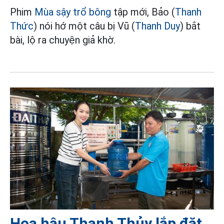
Phim
Mùa sậy trổ bông
tập mới, Bảo (
Thanh
Thức
) nói hớ một câu bị Vũ (
Thanh Duy
) bắt
bài, lộ ra chuyện giả khờ.
Hoa hậu Thanh Thủy lắp đặt