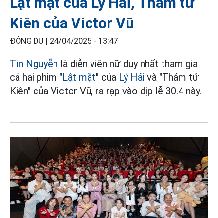
Lật mặt của Lý Hải, Thám tử
Kiên của Victor Vũ
ĐÔNG DU |
24/04/2025 - 13:47
Tín Nguyễn
là diễn viên nữ duy nhất tham gia
cả hai phim "
Lật mặt
" của
Lý Hải
và "Thám tử
Kiên" của Victor Vũ, ra rạp vào dịp lễ 30.4 này.