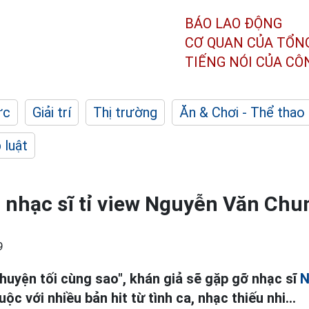
BÁO LAO ĐỘNG
CƠ QUAN CỦA TỔN
TIẾNG NÓI CỦA C
ức
Giải trí
Thị trường
Ăn & Chơi - Thể thao
 luật
 nhạc sĩ tỉ view Nguyễn Văn Chu
9
huyện tối cùng sao", khán giả sẽ gặp gỡ nhạc sĩ
N
c với nhiều bản hit từ tình ca, nhạc thiếu nhi...