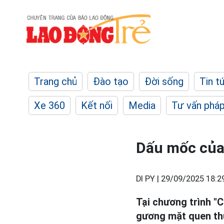
Trang chủ
Đào tạo
Đời sống
Tin t
Xe 360
Kết nối
Media
Tư vấn pháp
Dấu mốc của
DI PY |
29/09/2025 18:2
Tại chương trình "C
gương mặt quen thuộ