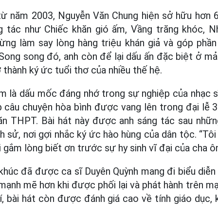
từ năm 2003, Nguyễn Văn Chung hiện sở hữu hơn 
 tác như Chiếc khăn gió ấm, Vầng trăng khóc, 
ừng làm say lòng hàng triệu khán giả và góp phần 
 Song song đó, anh còn để lại dấu ấn đặc biệt ở mả
 thành ký ức tuổi thơ của nhiều thế hệ.
là dấu mốc đáng nhớ trong sự nghiệp của nhạc 
ếp câu chuyện hòa bình được vang lên trong đại lễ 3
ăn THPT. Bài hát này được anh sáng tác sau nhữn
h sử, nơi gợi nhắc ký ức hào hùng của dân tộc. “Tô
i gắm lòng biết ơn trước sự hy sinh vĩ đại của cha ôn
 khúc đã được ca sĩ Duyên Quỳnh mang đi biểu diễn 
 mạnh mẽ hơn khi được phối lại và phát hành trên mạ
trí, bài hát còn được đánh giá cao về tính giáo dục,